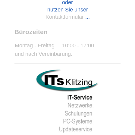
oder
nutzen Sie unser
Kontaktformular
...
Bürozeiten
Montag - Freitag
10:00
-
17:00
und nach Vereinbarung.